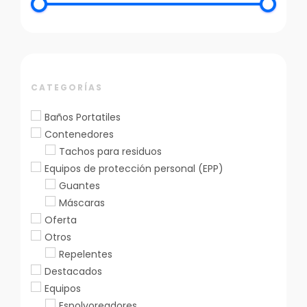
opciones
se
pueden
elegir
en
CATEGORÍAS
la
página
Baños Portatiles
de
Contenedores
producto
Tachos para residuos
Equipos de protección personal (EPP)
Guantes
Máscaras
Oferta
Otros
Repelentes
Destacados
Equipos
Espolvoreadores