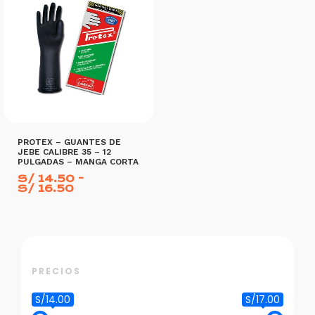
PROTEX – GUANTES DE
JEBE CALIBRE 35 – 12
PULGADAS – MANGA CORTA
S/
14.50
-
Rango
S/
16.50
de
precios:
Este
desde
S/ 14.50
producto
hasta
S/ 16.50
tiene
SELECCIONAR OPCIONES
múltiples
PRECIOS
variantes.
S/14.00
S/17.00
Las