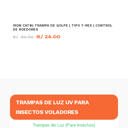
IRON CAT®| TRAMPA DE GOLPE | TIPO T-REX | CONTROL
DE ROEDORES
El
El
S/
24.00
S/
30.00
precio
precio
original
actual
era:
es:
S/ 30.00.
S/ 24.00.
AÑADIR AL CARRITO
TRAMPAS DE LUZ UV PARA
INSECTOS VOLADORES
Trampas de Luz (Para Insectos)