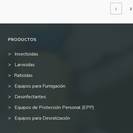
AÑADIR AL CARRITO
MORE INFO
AÑADIR AL CARRITO
1
2
PRODUCTOS
Insecticidas
Larvicidas
Raticidas
Equipos para Fumigación
Desinfectantes
Equipos de Protección Personal (EPP)
Equipos para Desratización