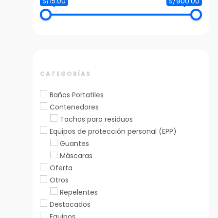
S/15.00
S/900.00
CATEGORÍAS
Baños Portatiles
Contenedores
Tachos para residuos
Equipos de protección personal (EPP)
Guantes
Máscaras
Oferta
Otros
Repelentes
Destacados
Equipos