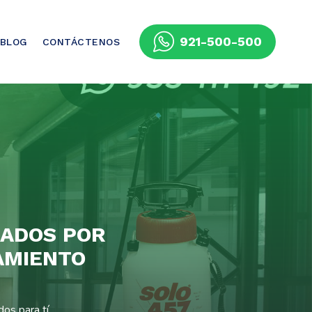
921-500-500
BLOG
CONTÁCTENOS
ZADOS POR
AMIENTO
os para tí.