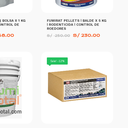
 BOLSA X 1 KG
FUMIRAT PELLETS ǀ BALDE X 5 KG
CONTROL DE
ǀ RODENTICIDA ǀ CONTROL DE
ROEDORES
El
El
El
8.00
S/
230.00
S/
250.00
cio
precio
precio
precio
inal
actual
original
actual
es:
era:
es:
55.00.
S/ 48.00.
S/ 250.00.
S/ 230.00
Sale! -12%
MORE INFO
AÑADIR AL CARRITO
MORE INFO