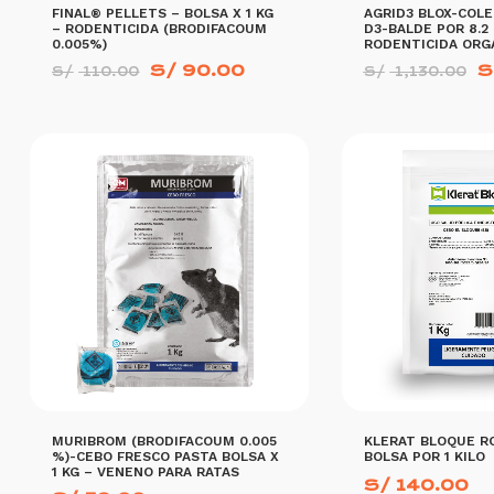
FINAL® PELLETS – BOLSA X 1 KG
AGRID3 BLOX-COLE
– RODENTICIDA (BRODIFACOUM
D3-BALDE POR 8.2 
0.005%)
RODENTICIDA ORG
El
El
El
S/
90.00
S
S/
110.00
S/
1,130.00
precio
precio
p
original
actual
o
era:
es:
e
S/ 110.00.
S/ 90.00.
S
AÑADIR AL CARRITO
MORE INFO
AÑADIR AL CARRITO
MURIBROM (BRODIFACOUM 0.005
KLERAT BLOQUE R
%)-CEBO FRESCO PASTA BOLSA X
BOLSA POR 1 KILO
1 KG – VENENO PARA RATAS
S/
140.00