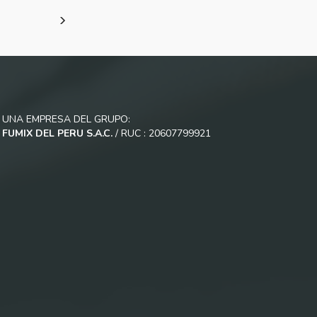
MORE INFO
AÑADIR AL CARRITO
MORE INFO
UNA EMPRESA DEL GRUPO:
FUMIX DEL PERU S.A.C.
/ RUC : 20607799921