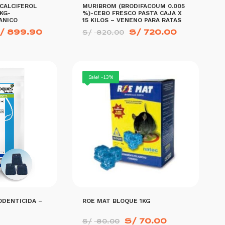
CALCIFEROL
MURIBROM (BRODIFACOUM 0.005
KG-
%)-CEBO FRESCO PASTA CAJA X
ANICO
15 KILOS – VENENO PARA RATAS
El
El
El
/
899.90
S/
720.00
S/
820.00
recio
precio
precio
precio
riginal
actual
original
actual
ra:
es:
era:
es:
/ 1,130.00.
S/ 899.90.
S/ 820.00.
S/ 720.00
Sale! -13%
MORE INFO
AÑADIR AL CARRITO
MORE INFO
ODENTICIDA –
ROE MAT BLOQUE 1KG
El
El
S/
70.00
S/
80.00