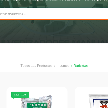
Todos Los Productos
Insumos
Raticidas
Sale! -10%