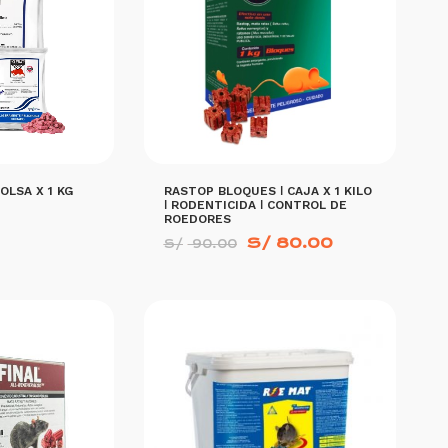
OLSA X 1 KG
RASTOP BLOQUES ǀ CAJA X 1 KILO
ǀ RODENTICIDA ǀ CONTROL DE
ROEDORES
El
El
S/
80.00
S/
90.00
precio
precio
original
actual
era:
es:
S/ 90.00.
S/ 80.00.
MORE INFO
AÑADIR AL CARRITO
MORE INFO