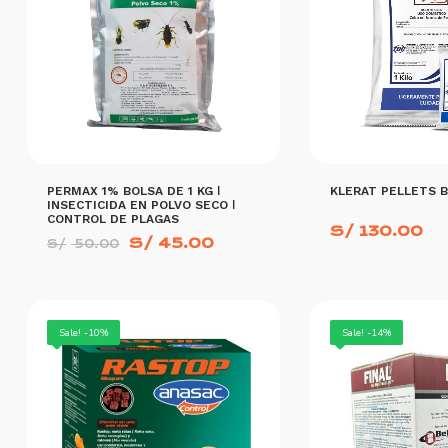
PERMAX 1% BOLSA DE 1 KG ǀ
KLERAT PELLETS B
INSECTICIDA EN POLVO SECO ǀ
CONTROL DE PLAGAS
S/
130.00
El
El
S/
45.00
S/
50.00
precio
precio
original
actual
era:
es:
S/ 50.00.
S/ 45.00.
AÑADIR AL CARRITO
Sale! -10%
Sale! -14%
AÑADIR AL CARRITO
MORE INFO