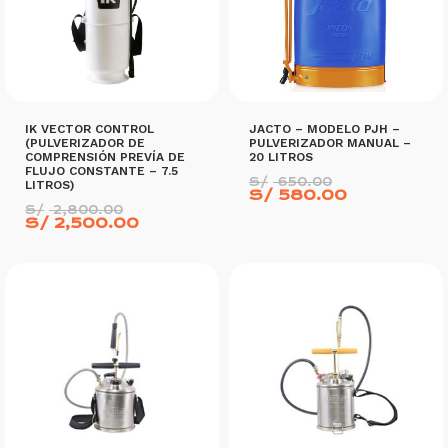
IK VECTOR CONTROL
JACTO – MODELO PJH –
(PULVERIZADOR DE
PULVERIZADOR MANUAL –
COMPRENSIÓN PREVÍA DE
20 LITROS
FLUJO CONSTANTE – 7.5
El
S/
650.00
LITROS)
precio
El
S/
580.00
El
original
precio
S/
2,800.00
precio
El
era:
actual
S/
2,500.00
original
precio
S/ 650.00.
es:
era:
actual
S/ 580.00
S/ 2,800.00.
es:
S/ 2,500.00.
AÑADIR AL CARRITO
AÑADIR AL CARRITO