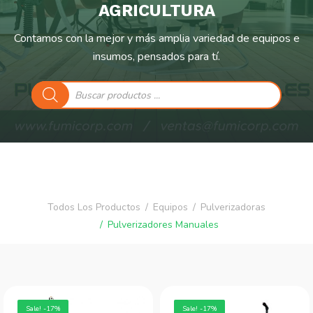
AGRICULTURA
Contamos con la mejor y más amplia variedad de equipos e
insumos, pensados para tí.
Búsqueda
de
productos
Todos Los Productos
Equipos
Pulverizadoras
Pulverizadores Manuales
Sale! -17%
Sale! -17%