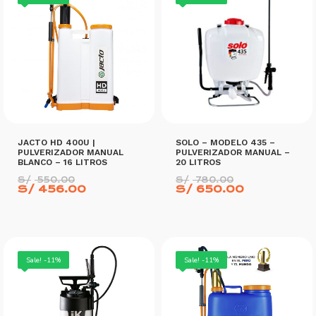
JACTO HD 400U |
SOLO – MODELO 435 –
PULVERIZADOR MANUAL
PULVERIZADOR MANUAL –
BLANCO – 16 LITROS
20 LITROS
El
El
S/
550.00
S/
780.00
precio
El
precio
El
S/
456.00
S/
650.00
original
precio
original
precio
era:
actual
era:
actual
S/ 550.00.
es:
S/ 780.00.
es:
S/ 456.00.
S/ 650.00.
AÑADIR AL CARRITO
AÑADIR AL CARRITO
Sale! -11%
Sale! -11%