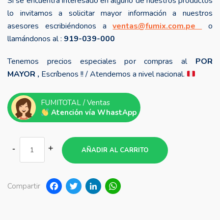
Si se encuentra interesado en alguno de nuestros productos
lo invitamos a solicitar mayor información a nuestros
asesores escribiéndonos a
ventas@fumix.com.pe
o
llamándonos al :
919-039-000
Tenemos precios especiales por compras al
POR
MAYOR ,
Escríbenos !! / Atendemos a nivel nacional.
FUMITOTAL / Ventas
Atención vía WhastApp
AÑADIR AL CARRITO
Facebook
Twitter
LinkedIn
WhatsApp
Compartir