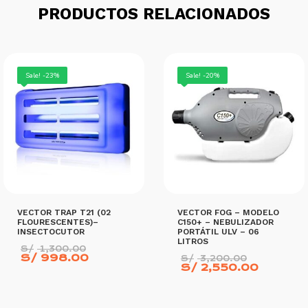
PRODUCTOS RELACIONADOS
Sale! -23%
Sale! -20%
VECTOR TRAP T21 (02
VECTOR FOG – MODELO
FLOURESCENTES)–
C150+ – NEBULIZADOR
INSECTOCUTOR
PORTÁTIL ULV – 06
LITROS
El
S/
1,300.00
El
precio
El
S/
998.00
S/
3,200.00
precio
original
precio
El
S/
2,550.00
actual
era:
original
precio
es:
S/ 1,300.00.
era:
actual
S/ 998.00.
S/ 3,20
es:
S/ 2,5