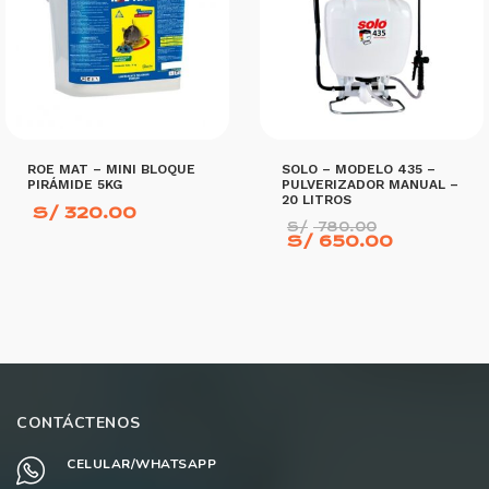
ROE MAT – MINI BLOQUE
SOLO – MODELO 435 –
PIRÁMIDE 5KG
PULVERIZADOR MANUAL –
20 LITROS
S/
320.00
El
S/
780.00
precio
El
S/
650.00
original
precio
era:
actual
S/ 780.0
es:
S/ 650.0
AÑADIR AL CARRITO
AÑADIR AL CARRITO
CONTÁCTENOS
CELULAR/WHATSAPP