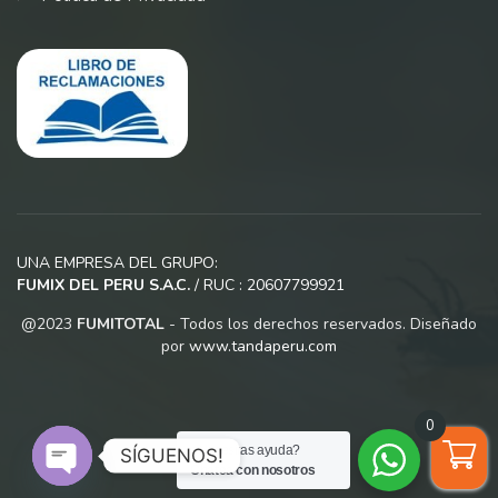
UNA EMPRESA DEL GRUPO:
FUMIX DEL PERU S.A.C.
/ RUC : 20607799921
@2023
FUMITOTAL
- Todos los derechos reservados. Diseñado
por
www.tandaperu.com
0
¿Necesitas ayuda?
SÍGUENOS!
Chatea con nosotros
Open