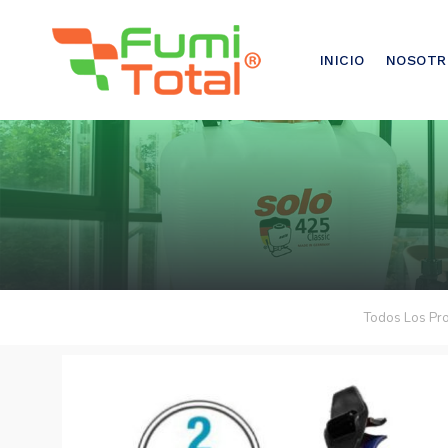
921-500-500
INICIO
NOSOTR
Todos Los Pr