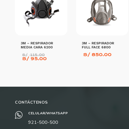
pueden
elegir
en
la
página
de
3M – RESPIRADOR
3M – RESPIRADOR
producto
MEDIA CARA 6200
FULL FACE 6800
El
S/
850.00
S/
115.00
El
precio
S/
95.00
precio
original
actual
era:
es:
S/ 115.00.
S/ 95.00.
AÑADIR AL CARRITO
AÑADIR AL CARRITO
CONTÁCTENOS
CELULAR/WHATSAPP
921-500-500