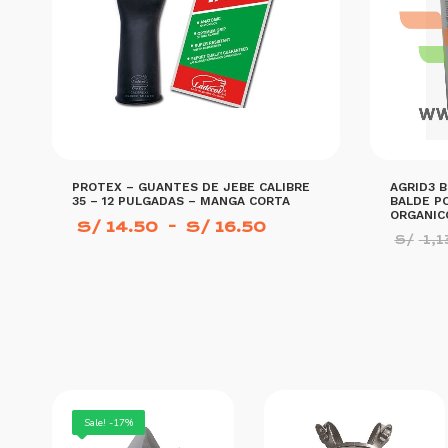
PROTEX – GUANTES DE JEBE CALIBRE
AGRID3 B
35 – 12 PULGADAS – MANGA CORTA
BALDE PO
ORGANIC
Rango
S/
14.50
-
S/
16.50
de
S/
1,1
precios:
Este
desde
S/ 14.50
producto
hasta
S/ 16.50
tiene
SELECCIONAR OPCIONES
AÑADIR AL
múltiples
variantes.
Las
opciones
Sale! -17%
se