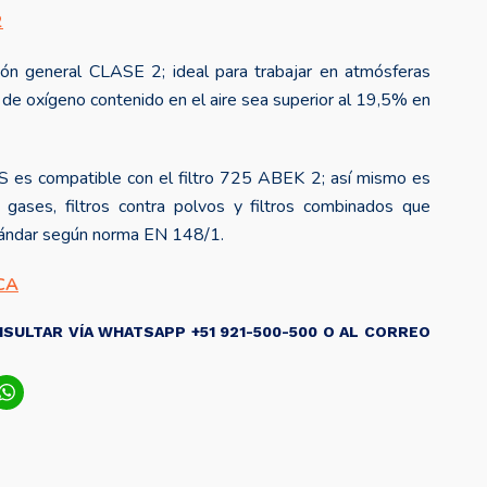
2
ión general CLASE 2; ideal para trabajar en atmósferas
de oxígeno contenido en el aire sea superior al 19,5% en
es compatible con el filtro 725 ABEK 2; así mismo es
a gases, filtros contra polvos y filtros combinados que
tándar según norma EN 148/1.
CA
SULTAR VÍA WHATSAPP +51 921-500-500 O AL CORREO
ook
tter
LinkedIn
WhatsApp