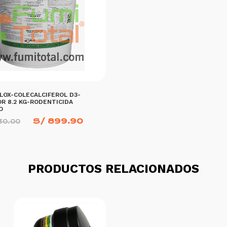
LOX-COLECALCIFEROL D3-
R 8.2 KG-RODENTICIDA
O
El
El
S/
899.90
30.00
precio
precio
original
actual
era:
es:
S/ 1,130.00.
S/ 899.90.
PRODUCTOS RELACIONADOS
 CARRITO