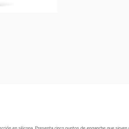
ección en silicona. Presenta cinco puntos de enganche que sirven p