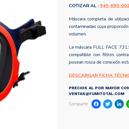
COTIZAR AL :
945-690-00
Máscara completa de utilizac
contaminadas cuya proporción 
volumen.
La máscara FULL FACE 731.S 
compatible con filtros contr
posean rosca de conexión es
DESCARGAR FICHA TÉCNI
PRECIOS AL POR MAYOR CON
VENTAS@FUMITOTAL.COM
Faceb
Twi
Compartir