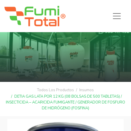
Todos Los Productos
Insumos
DETIA GAS LATA POR 12 KG (08 BOLSAS DE 500 TABLETAS) /
INSECTICIDA – ACARICIDA FUMIGANTE / GENERADOR DE FOSFURO
DE HIDRÓGENO (FOSFINA)