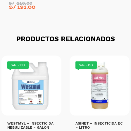
El
S/
210.00
precio
El
S/
191.00
original
precio
era:
actual
S/ 210.00.
es:
S/ 191.00.
AÑADIR AL CARRITO
PRODUCTOS RELACIONADOS
Sale! -19%
Sale! -15%
WESTMYL – INSECTICIDA
ASINET – INSECTICIDA EC
NEBULIZABLE – GALON
– LITRO