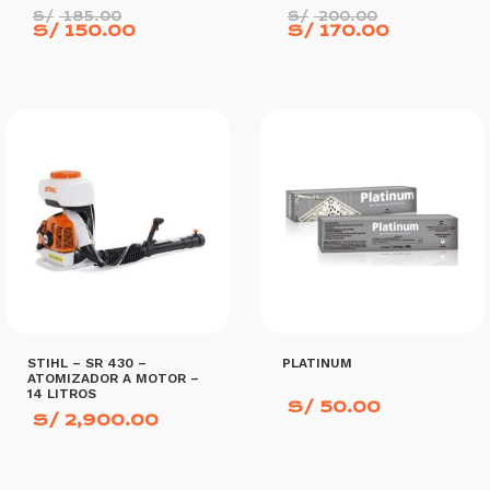
El
El
S/
185.00
S/
200.00
precio
El
precio
El
S/
150.00
S/
170.00
original
precio
original
precio
era:
actual
era:
actual
S/ 185.00.
es:
S/ 200.0
es:
S/ 150.00.
S/ 170.0
AÑADIR AL CARRITO
AÑADIR AL CARRITO
STIHL – SR 430 –
PLATINUM
ATOMIZADOR A MOTOR –
14 LITROS
S/
50.00
S/
2,900.00