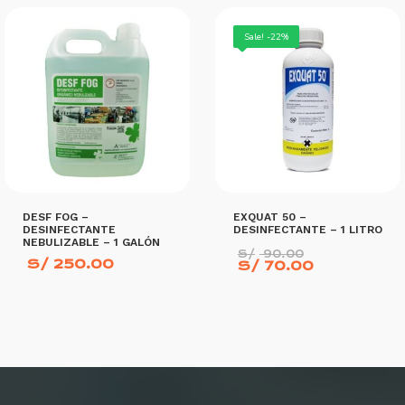
AÑADIR AL CARRITO
AÑADIR AL CARRITO
Sale! -22%
DESF FOG –
EXQUAT 50 –
DESINFECTANTE
DESINFECTANTE – 1 LITRO
NEBULIZABLE – 1 GALÓN
El
S/
90.00
S/
250.00
precio
El
S/
70.00
original
precio
era:
actual
S/ 90.00.
es:
S/ 70.00.
AÑADIR AL CARRITO
AÑADIR AL CARRITO