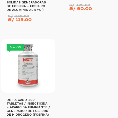
SOLIDAS GENERADORAS
El
S/
125.00
DE FOSFINA – FOSFURO
El
precio
S/
90.00
DE ALUMINIO AL 57% )
precio
original
El
actual
era:
S/
130.00
precio
El
es:
S/ 125.00
S/
115.00
original
precio
S/ 90.00.
era:
actual
S/ 130.00.
es:
AÑADIR AL CARRITO
S/ 115.00.
AÑADIR AL CARRITO
Sale! -9%
DETIA GAS X 500
TABLETAS / INSECTICIDA
– ACARICIDA FUMIGANTE /
GENERADOR DE FOSFURO
DE HIDRÓGENO (FOSFINA)