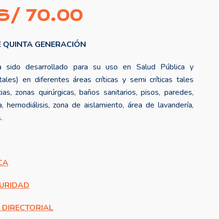
l
El
S/
70.00
precio
precio
 QUINTA GENERACIÓN
riginal
actual
a sido desarrollado para su uso en Salud Pública y
ra:
es:
tales) en diferentes áreas críticas y semi críticas tales
S/ 100.00.
S/ 70.00.
s, zonas quirúrgicas, baños sanitarios, pisos, paredes,
a, hemodiálisis, zona de aislamiento, área de lavandería,
.
CA
GURIDAD
DIRECTORIAL