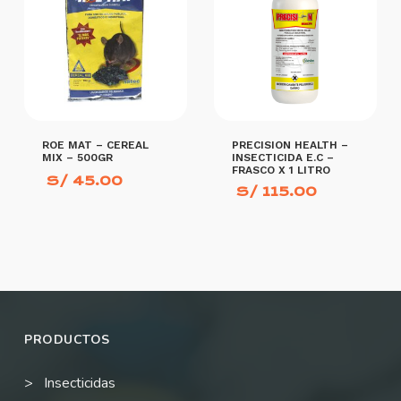
ROE MAT – CEREAL
PRECISION HEALTH –
MIX – 500GR
INSECTICIDA E.C –
FRASCO X 1 LITRO
S/
45.00
S/
115.00
AÑADIR AL CARRITO
AÑADIR AL CARRITO
PRODUCTOS
Insecticidas