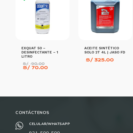
EXQUAT 50 –
ACEITE SINTÉTICO
DESINFECTANTE – 1
SOLO 2T 4L | JASO FD
LITRO
S/
325.00
El
S/
90.00
precio
El
S/
70.00
original
precio
era:
actual
S/ 90.00.
es:
S/ 70.00.
AÑADIR AL CARRITO
AÑADIR AL CARRITO
CONTÁCTENOS
CELULAR/WHATSAPP