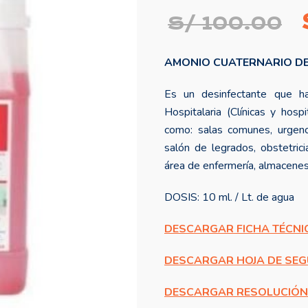
E
S/
100.00
AMONIO CUATERNARIO DE
o
Es un desinfectante que h
e
Hospitalaria (Clínicas y hospi
como: salas comunes, urgencia
salón de legrados, obstetrici
área de enfermería, almacenes
DOSIS: 10 ml. / Lt. de agua
DESCARGAR FICHA TÉCNI
DESCARGAR HOJA DE SE
DESCARGAR RESOLUCIÓN 