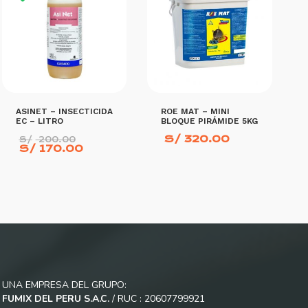
ASINET – INSECTICIDA
ROE MAT – MINI
EC – LITRO
BLOQUE PIRÁMIDE 5KG
El
S/
320.00
S/
200.00
precio
El
S/
170.00
original
precio
era:
actual
S/ 200.00.
es:
S/ 170.00.
AÑADIR AL CARRITO
AÑADIR AL CARRITO
UNA EMPRESA DEL GRUPO:
FUMIX DEL PERU S.A.C.
/ RUC : 20607799921