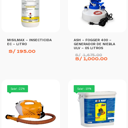
MISILMAX – INSECTICIDA
ASH – FOGGER 400 –
EC – LITRO
GENERADOR DE NIEBLA
ULV – 05 LITROS
S/
195.00
El
S/
1,675.00
precio
El
S/
1,000.00
original
precio
era:
actual
S/ 1,675
es:
S/ 1,0
AÑADIR AL CARRITO
AÑADIR AL CARRITO
Sale! -22%
Sale! -19%