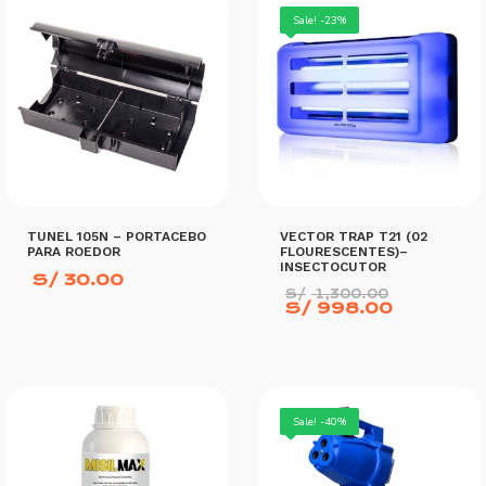
Sale! -23%
TUNEL 105N – PORTACEBO
VECTOR TRAP T21 (02
PARA ROEDOR
FLOURESCENTES)–
INSECTOCUTOR
S/
30.00
El
S/
1,300.00
El
precio
S/
998.00
precio
original
actual
era:
es:
S/ 1,30
S/ 998.
AÑADIR AL CARRITO
AÑADIR AL CARRITO
Sale! -40%