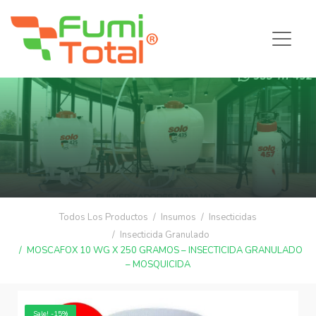
Todos Los Productos
Insumos
Insecticidas
Insecticida Granulado
MOSCAFOX 10 WG X 250 GRAMOS – INSECTICIDA GRANULADO
– MOSQUICIDA
Sale! -15%