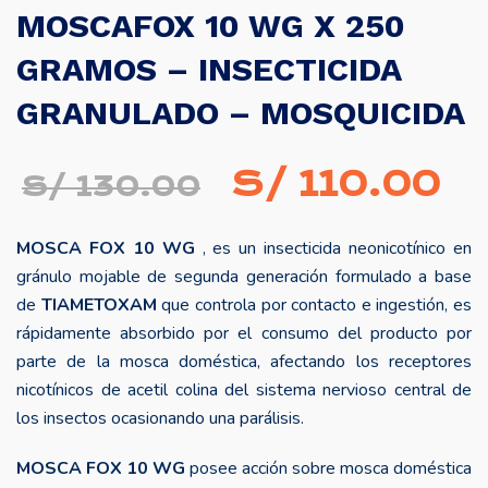
MOSCAFOX 10 WG X 250
GRAMOS – INSECTICIDA
GRANULADO – MOSQUICIDA
El
El
S/
110.00
S/
130.00
precio
pr
MOSCA FOX 10 WG
, es un insecticida neonicotínico en
original
ac
gránulo mojable de segunda generación formulado a base
era:
es
de
TIAMETOXAM
que controla por contacto e ingestión, es
rápidamente absorbido por el consumo del producto por
S/ 130.00.
S/
parte de la mosca doméstica, afectando los receptores
nicotínicos de acetil colina del sistema nervioso central de
los insectos ocasionando una parálisis.
MOSCA FOX 10 WG
posee acción sobre mosca doméstica