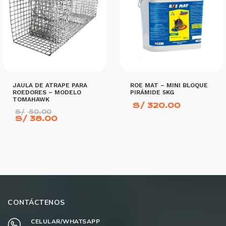
JAULA DE ATRAPE PARA
ROE MAT – MINI BLOQUE
ROEDORES – MODELO
PIRÁMIDE 5KG
TOMAHAWK
S/
320.00
El
S/
50.00
precio
El
S/
38.00
original
precio
era:
actual
S/ 50.00.
es:
S/ 38.00.
AÑADIR AL CARRITO
AÑADIR AL CARRITO
CONTÁCTENOS
CELULAR/WHATSAPP