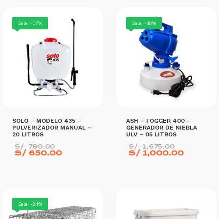
LEER MÁS
AÑADIR AL CARRITO
Sale! -17%
Sale! -40%
SOLO – MODELO 435 –
ASH – FOGGER 400 –
PULVERIZADOR MANUAL –
GENERADOR DE NIEBLA
20 LITROS
ULV – 05 LITROS
El
El
S/
780.00
S/
1,675.00
precio
El
precio
El
S/
650.00
S/
1,000.00
original
precio
original
precio
era:
actual
era:
actual
S/ 780.00.
es:
S/ 1,675
es:
S/ 650.00.
S/ 1,0
AÑADIR AL CARRITO
AÑADIR AL CARRITO
Sale! -24%