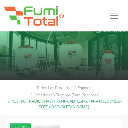
Todos Los Productos
Equipos
Cebaderos Y Trampas (Para Roedores)
PEG RAT TRADICIONAL (TRAMPA ADHESIVA PARA ROEDORES)-
PQTE X 02 TABLETAS (RATAS)
Sale! -18%