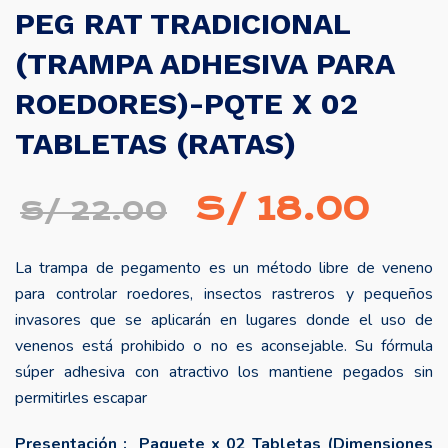
PEG RAT TRADICIONAL
(TRAMPA ADHESIVA PARA
ROEDORES)-PQTE X 02
TABLETAS (RATAS)
El
El
S/
18.00
S/
22.00
precio
prec
La trampa de pegamento es un método libre de veneno
original
actu
para controlar roedores, insectos rastreros y pequeños
era:
es:
invasores que se aplicarán en lugares donde el uso de
venenos está prohibido o no es aconsejable. Su fórmula
S/ 22.00.
S/ 1
súper adhesiva con atractivo los mantiene pegados sin
permitirles escapar
Presentación : Paquete x 02 Tabletas (Dimensiones