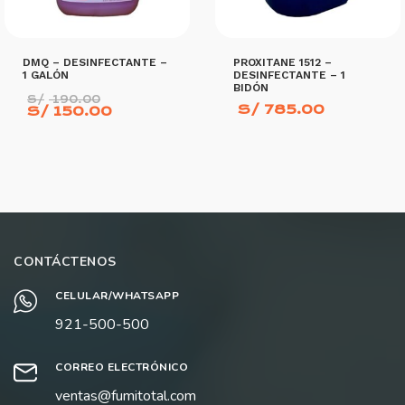
DMQ – DESINFECTANTE –
PROXITANE 1512 –
1 GALÓN
DESINFECTANTE – 1
BIDÓN
El
S/
190.00
S/
785.00
precio
El
S/
150.00
original
precio
era:
actual
S/ 190.00.
es:
S/ 150.00.
AÑADIR AL CARRITO
AÑADIR AL CARRITO
CONTÁCTENOS
CELULAR/WHATSAPP
921-500-500
CORREO ELECTRÓNICO
ventas@fumitotal.com