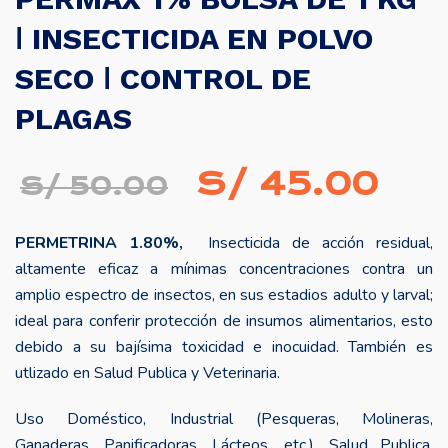
ǀ INSECTICIDA EN POLVO
SECO ǀ CONTROL DE
PLAGAS
El
El
S/
45.00
S/
50.00
precio
prec
PERMETRINA 1.80%,
Insecticida de acción residual,
original
actu
altamente eficaz a mínimas concentraciones contra un
era:
es:
amplio espectro de insectos, en sus estadios adulto y larval;
ideal para conferir protección de insumos alimentarios, esto
S/ 50.00.
S/ 
debido a su bajísima toxicidad e inocuidad. También es
utlizado en Salud Publica y Veterinaria.
Uso Doméstico, Industrial (Pesqueras, Molineras,
Ganaderas, Panificadoras, Lácteos, etc.), Salud Publica,