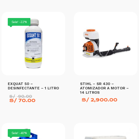
Sale! -22%
EXQUAT 50 –
STIHL – SR 430 –
DESINFECTANTE – 1 LITRO
ATOMIZADOR A MOTOR –
14 LITROS
El
S/
90.00
S/
2,900.00
precio
El
S/
70.00
original
precio
era:
actual
S/ 90.00.
es:
S/ 70.00.
AÑADIR AL CARRITO
AÑADIR AL CARRITO
Sale! -40%