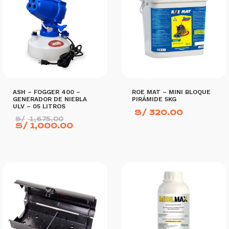
ASH – FOGGER 400 –
ROE MAT – MINI BLOQUE
GENERADOR DE NIEBLA
PIRÁMIDE 5KG
ULV – 05 LITROS
S/
320.00
El
S/
1,675.00
precio
El
S/
1,000.00
original
precio
era:
actual
S/ 1,675.00.
es:
S/ 1,000.00.
AÑADIR AL CARRITO
AÑADIR AL CARRITO