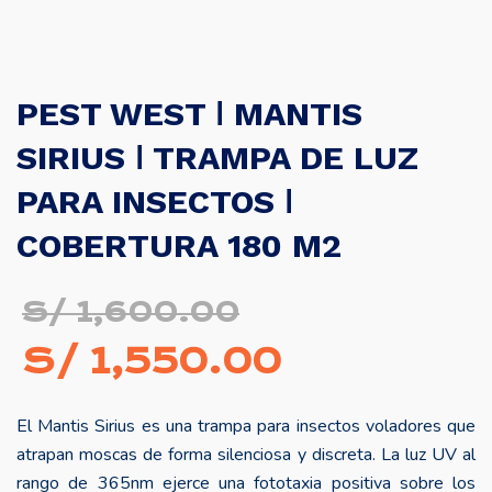
PEST WEST ǀ MANTIS
SIRIUS ǀ TRAMPA DE LUZ
PARA INSECTOS ǀ
COBERTURA 180 M2
El
S/
1,600.00
precio
El
S/
1,550.00
original
precio
El Mantis Sirius es una trampa para insectos voladores que
era:
actual
atrapan moscas de forma silenciosa y discreta. La luz UV al
S/ 1,600.00.
es:
rango de 365nm ejerce una fototaxia positiva sobre los