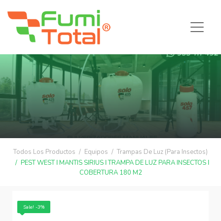
Todos Los Productos
Equipos
Trampas De Luz (Para Insectos)
PEST WEST ǀ MANTIS SIRIUS ǀ TRAMPA DE LUZ PARA INSECTOS ǀ
COBERTURA 180 M2
Sale! -3%