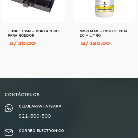
TUNEL 105N – PORTACEBO
MISILMAX – INSECTICIDA
PARA ROEDOR
EC – LITRO
S/
30.00
S/
195.00
AÑADIR AL CARRITO
AÑADIR AL CARRITO
CONTÁCTENOS
CELULAR/WHATSAPP
921-500-500
CORREO ELECTRÓNICO