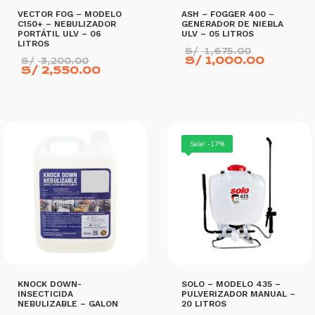
VECTOR FOG – MODELO
ASH – FOGGER 400 –
C150+ – NEBULIZADOR
GENERADOR DE NIEBLA
PORTÁTIL ULV – 06
ULV – 05 LITROS
LITROS
El
S/
1,675.00
El
precio
El
S/
1,000.00
S/
3,200.00
precio
El
original
precio
S/
2,550.00
original
precio
era:
actual
era:
actual
S/ 1,675
es:
S/ 3,200.00.
es:
S/ 1,0
S/ 2,550.00.
AÑADIR AL CARRITO
AÑADIR AL CARRITO
Sale! -17%
KNOCK DOWN-
SOLO – MODELO 435 –
INSECTICIDA
PULVERIZADOR MANUAL –
NEBULIZABLE – GALON
20 LITROS