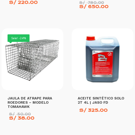
El
S/
220.00
S/
780.00
precio
El
S/
650.00
original
precio
era:
actual
S/ 780.0
es:
S/ 650.0
AÑADIR AL CARRITO
AÑADIR AL CARRITO
Sale! -24%
JAULA DE ATRAPE PARA
ACEITE SINTÉTICO SOLO
ROEDORES – MODELO
2T 4L | JASO FD
TOMAHAWK
S/
325.00
El
S/
50.00
precio
El
S/
38.00
original
precio
era:
actual
S/ 50.00.
es:
S/ 38.00.