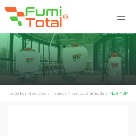
Todos Los Productos
Insumos
Gel Cucarachicida
PLATINUM