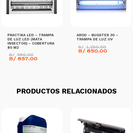
PRACTIKA LED – TRAMPA
AROD – BUGSTER 30 –
DE LUZ LED (MATA
TRAMPA DE LUZ UV
INSECTOS) – COBERTURA
El
S/
1,250.00
80 M2
El
precio
S/
850.00
El
precio
original
S/
950.00
precio
El
S/
857.00
actual
era:
original
precio
es:
S/ 1,250
era:
actual
S/ 850.0
S/ 950.00.
es:
S/ 857.00.
AÑADIR AL CARRITO
AÑADIR AL CARRITO
PRODUCTOS RELACIONADOS