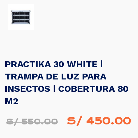
PRACTIKA 30 WHITE ǀ
TRAMPA DE LUZ PARA
INSECTOS ǀ COBERTURA 80
M2
El
E
S/
450.00
S/
550.00
precio
p