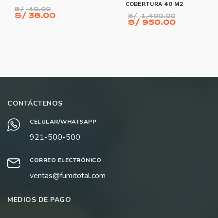
COBERTURA 40 M2
El
S/
40.00
precio
El
El
S/
38.00
S/
1,400.00
original
precio
El
precio
S/
950.00
era:
actual
precio
original
S/ 40.00.
es:
actual
era:
S/ 38.00.
es:
S/ 1,40
S/ 950.0
AÑADIR AL CARRITO
AÑADIR AL CARRITO
CONTÁCTENOS
CELULAR/WHATSAPP
921-500-500
CORREO ELECTRÓNICO
ventas@fumitotal.com
MEDIOS DE PAGO