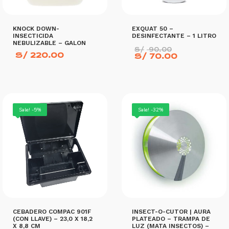
KNOCK DOWN-
EXQUAT 50 –
INSECTICIDA
DESINFECTANTE – 1 LITRO
NEBULIZABLE – GALON
El
S/
90.00
S/
220.00
precio
El
S/
70.00
original
precio
era:
actual
S/ 90.00.
es:
S/ 70.00.
AÑADIR AL CARRITO
AÑADIR AL CARRITO
Sale! -5%
Sale! -32%
CEBADERO COMPAC 901F
INSECT-O-CUTOR | AURA
(CON LLAVE) – 23,0 X 18,2
PLATEADO – TRAMPA DE
X 8,8 CM
LUZ (MATA INSECTOS) –