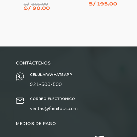
El
S/
195.00
S/
105.00
El
precio
S/
90.00
precio
original
actual
era:
es:
S/ 105.00.
S/ 90.00.
AÑADIR AL CARRITO
AÑADIR AL CARRITO
CONTÁCTENOS
CELULAR/WHATSAPP
921-500-500
CORREO ELECTRÓNICO
ventas@fumitotal.com
MEDIOS DE PAGO