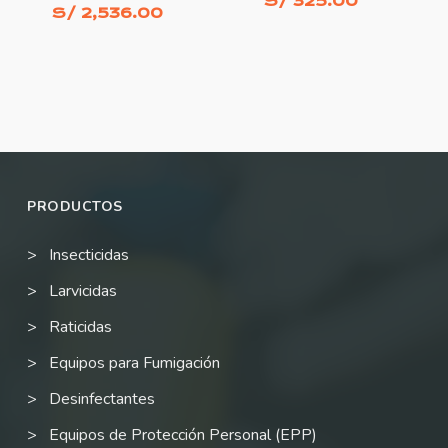
S/
325.00
S/
2,536.00
AÑADIR AL CARRITO
AÑADIR AL CARRITO
PRODUCTOS
Insecticidas
Larvicidas
Raticidas
Equipos para Fumigación
Desinfectantes
Equipos de Protección Personal (EPP)