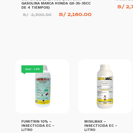
GASOLINA MARCA HONDA GX-35-35CC
S/
2,
DE 4 TIEMPOS)
El
El
S/
2,160.00
S/
2,300.00
precio
precio
original
actual
era:
es:
S/ 2,300.00.
S/ 2,160.00.
AÑADIR AL
AÑADIR AL CARRITO
Sale! -14%
FUMITRIN 10% –
MISILMAX –
INSECTICIDA EC –
INSECTICIDA EC –
LITRO
LITRO