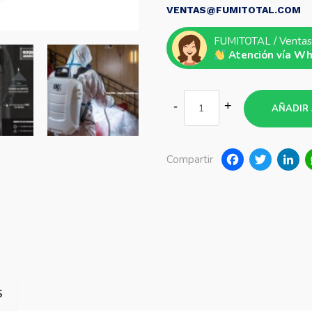
VENTAS@FUMITOTAL.COM
FUMITOTAL / Ventas
Atención vía W
AÑADIR 
Faceb
Twi
Compartir
S