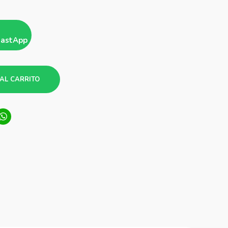
hastApp
AL CARRITO
ook
tter
LinkedIn
WhatsApp