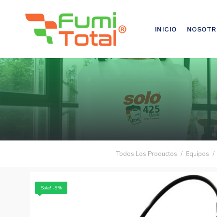
921-500-500
INICIO
NOSOTR
Todos Los Productos
Equipos
Sale! -9%