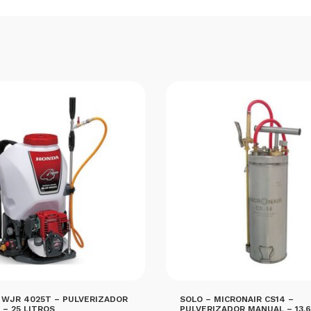
 WJR 4025T – PULVERIZADOR
SOLO – MICRONAIR CS14 –
– 25 LITROS
PULVERIZADOR MANUAL – 13,6