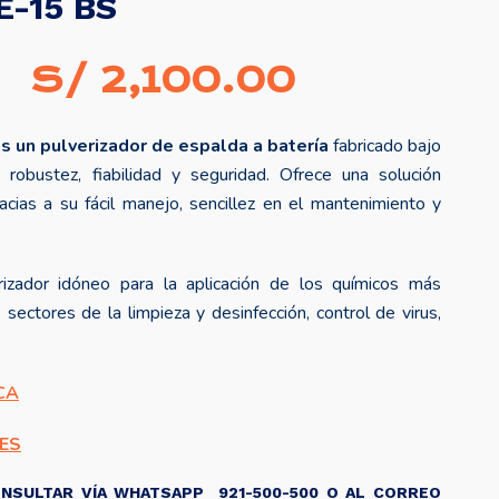
E-15 BS
El
El
S/
2,100.00
precio
precio
es un pulverizador de espalda a batería
fabricado bajo
original
actual
 robustez, fiabilidad y seguridad. Ofrece una solución
era:
es:
acias a su fácil manejo, sencillez en el mantenimiento y
S/ 2,300.00.
S/ 2,100.0
izador idóneo para la aplicación de los químicos más
sectores de la limpieza y desinfección, control de virus,
CA
ES
NSULTAR VÍA WHATSAPP 921-500-500 O AL CORREO