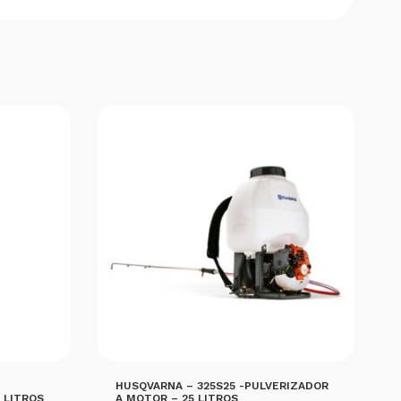
HUSQVARNA – 325S25 -PULVERIZADOR
 LITROS
A MOTOR – 25 LITROS