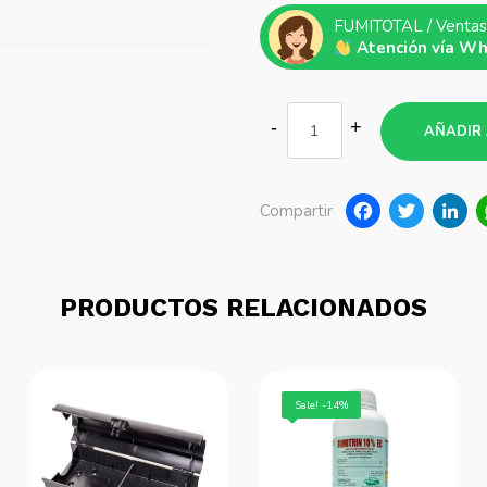
FUMITOTAL / Ventas
Atención vía W
AÑADIR 
Faceb
Twi
Compartir
PRODUCTOS RELACIONADOS
Sale! -14%