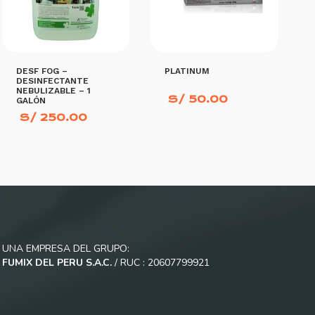
DESF FOG –
PLATINUM
DESINFECTANTE
NEBULIZABLE – 1
S/
50.00
GALÓN
S/
250.00
.
AÑADIR AL CARRITO
AÑADIR AL CARRITO
UNA EMPRESA DEL GRUPO:
FUMIX DEL PERU S.A.C.
/ RUC : 20607799921