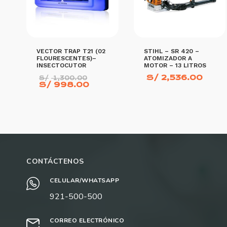
VECTOR TRAP T21 (02
STIHL – SR 420 –
FLOURESCENTES)–
ATOMIZADOR A
INSECTOCUTOR
MOTOR – 13 LITROS
El
S/
2,536.00
S/
1,300.00
El
precio
S/
998.00
precio
original
actual
era:
es:
S/ 1,300.00.
S/ 998.00.
AÑADIR AL CARRITO
AÑADIR AL CARRITO
CONTÁCTENOS
CELULAR/WHATSAPP
921-500-500
CORREO ELECTRÓNICO