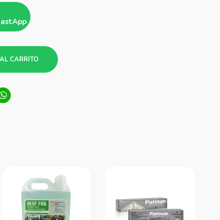
hastApp
AL CARRITO
ook
tter
LinkedIn
WhatsApp