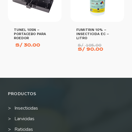
TUNEL 105N –
FUMITRIN 10% –
PORTACEBO PARA
INSECTICIDA EC –
ROEDOR
LITRO
El
S/
30.00
S/
105.00
El
precio
S/
90.00
precio
original
actual
era:
es:
S/ 105.00
S/ 90.00.
AÑADIR AL CARRITO
AÑADIR AL CARRITO
PRODUCTOS
Insecticidas
Larvicidas
Raticidas